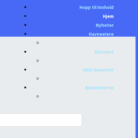
Hopp til Innhold
Hjem
Nyheter
Havneeiere
Båteiere
Våre tjenester
Brukerstøtte