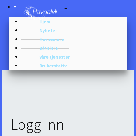
≡
≡
Hjem
Nyheter
Havneeiere
Båteiere
Våre tjenester
Brukerstøtte
Logg Inn